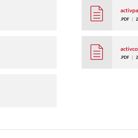
activp
.PDF
|
2
activc
.PDF
|