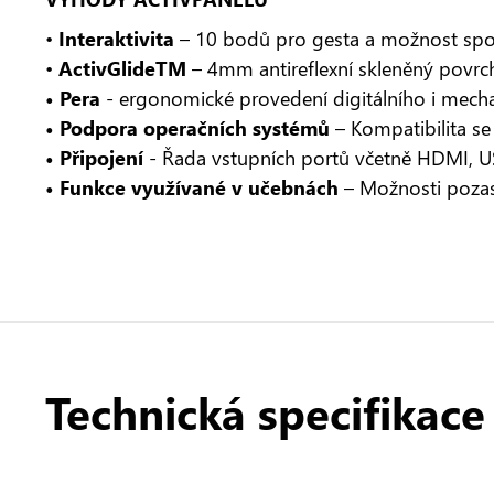
•
Interaktivita
– 10 bodů pro gesta a možnost spolu
•
ActivGlideTM
– 4mm antireflexní skleněný povrch
• Pera
- ergonomické provedení digitálního i mechan
• Podpora operačních systémů
– Kompatibilita s
• Připojení
- Řada vstupních portů včetně HDMI, U
• Funkce využívané v učebnách
– Možnosti pozas
Technická specifikace