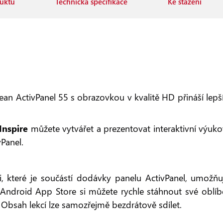
uktu
Technická specifikace
Ke stažení
an ActivPanel 55 s obrazovkou v kvalitě HD přináší lep
Inspire
můžete vytvářet a prezentovat interaktivní výukov
Panel.
 které je součástí dodávky panelu ActivPanel, umožňu
Android App Store si můžete rychle stáhnout své oblíbe
. Obsah lekcí lze samozřejmě bezdrátově sdílet.