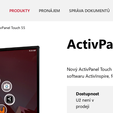
PRODUKTY
PRONÁJEM
SPRÁVA DOKUMENTŮ
ivPanel Touch 55
ActivPa
Nový ActivPanel Touch
softwaru ActivInspire,
Dostupnost
Už není v
prodeji