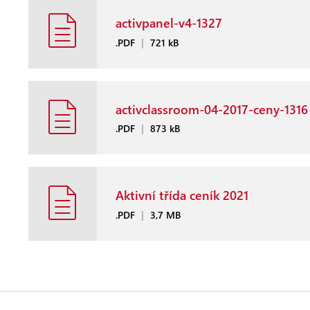
activpanel-v4-1327
.PDF
|
721 kB
activclassroom-04-2017-ceny-1316
.PDF
|
873 kB
Aktivní třída ceník 2021
.PDF
|
3,7 MB