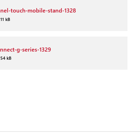
anel-touch-mobile-stand-1328
11 kB
onnect-g-series-1329
254 kB