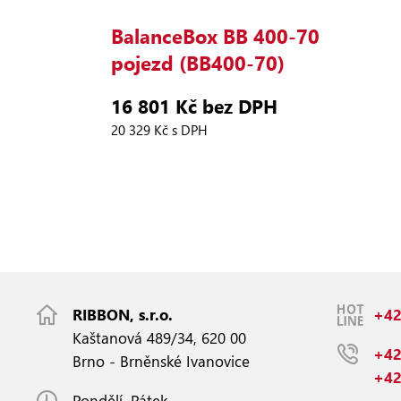
BalanceBox BB 400‑70
pojezd (BB400‑70)
16 801 Kč bez DPH
20 329 Kč s DPH
RIBBON, s.r.o.
+42
Kaštanová 489/34, 620 00
+42
Brno - Brněnské Ivanovice
+42
Pondělí–Pátek