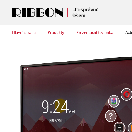
Hlavní strana
—
Produkty
—
Prezentační technika
—
Act