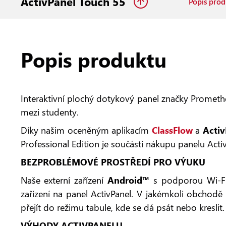
ActivPanel Touch 55
Popis prod
Popis produktu
Interaktivní plochý dotykový panel značky Promethe
mezi studenty.
Díky našim oceněným aplikacím
ClassFlow
a
Activ
Professional Edition je součástí nákupu panelu Activ
BEZPROBLÉMOVÉ PROSTŘEDÍ PRO VÝUKU
Naše externí zařízení
Android™
s podporou Wi-Fi,
zařízení na panel ActivPanel. V jakémkoli obchodě 
přejít do režimu tabule, kde se dá psát nebo kreslit
VÝHODY ACTIVPANELU