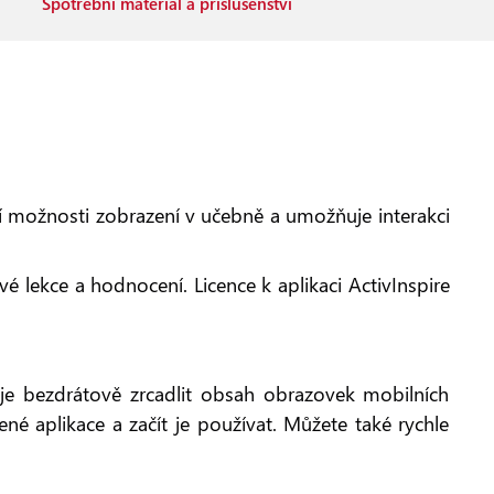
Spotřební materiál a příslušenství
ší možnosti zobrazení v učebně a umožňuje interakci
é lekce a hodnocení. Licence k aplikaci ActivInspire
je bezdrátově zrcadlit obsah obrazovek mobilních
né aplikace a začít je používat. Můžete také rychle