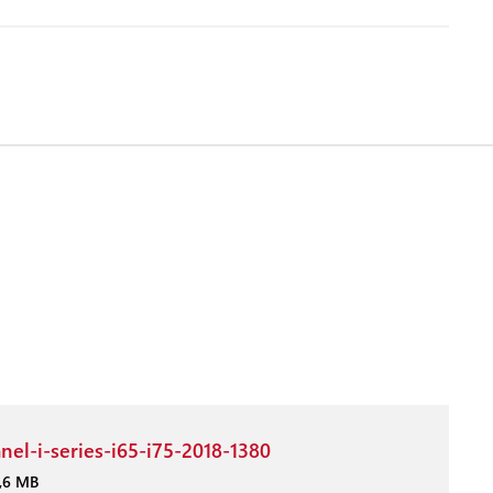
anel-i-series-i65-i75-2018-1380
1,6 MB