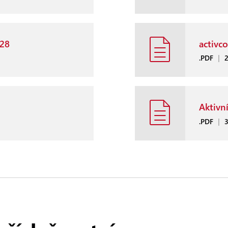
328
activc
.PDF
|
5
Aktivní
.PDF
|