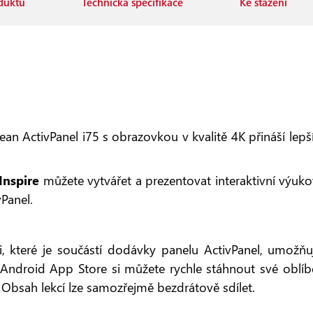
duktu
Technická specifikace
Ke stažení
an ActivPanel i75 s obrazovkou v kvalitě 4K přináší lep
Inspire
můžete vytvářet a prezentovat interaktivní výukov
Panel.
 které je součástí dodávky panelu ActivPanel, umožňu
Android App Store si můžete rychle stáhnout své oblíbe
. Obsah lekcí lze samozřejmě bezdrátově sdílet.