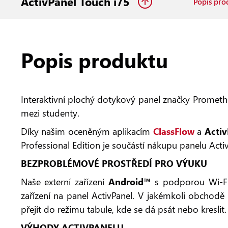
ActivPanel Touch i75
Popis pro
Popis produktu
Interaktivní plochý dotykový panel značky Promethe
mezi studenty.
Díky našim oceněným aplikacím
ClassFlow
a
Activ
Professional Edition je součástí nákupu panelu Activ
BEZPROBLÉMOVÉ PROSTŘEDÍ PRO VÝUKU
Naše externí zařízení
Android™
s podporou Wi-Fi,
zařízení na panel ActivPanel. V jakémkoli obchodě 
přejít do režimu tabule, kde se dá psát nebo kreslit
VÝHODY ACTIVPANELU