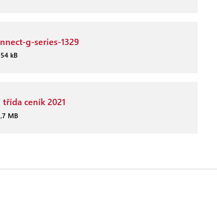
onnect-g-series-1329
254 kB
 třída ceník 2021
3,7 MB