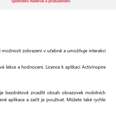
Spotřební materiál a příslušenství
ší možnosti zobrazení v učebně a umožňuje interakci
é lekce a hodnocení. Licence k aplikaci ActivInspire
je bezdrátově zrcadlit obsah obrazovek mobilních
né aplikace a začít je používat. Můžete také rychle