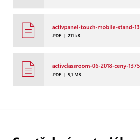
activpanel-touch-mobile-stand-1
.PDF
|
211 kB
activclassroom-06-2018-ceny-137
.PDF
|
5,1 MB