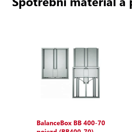
Spotřební materiál a 
BalanceBox BB 400‑70
pojezd (BB400‑70)