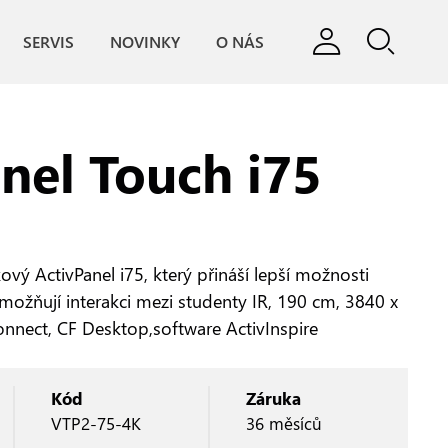
SERVIS
NOVINKY
O NÁS
nel Touch i75
ový ActivPanel i75, který přináší lepší možnosti
možňují interakci mezi studenty IR, 190 cm, 3840 x
onnect, CF Desktop,software ActivInspire
Kód
Záruka
VTP2-75-4K
36 měsíců