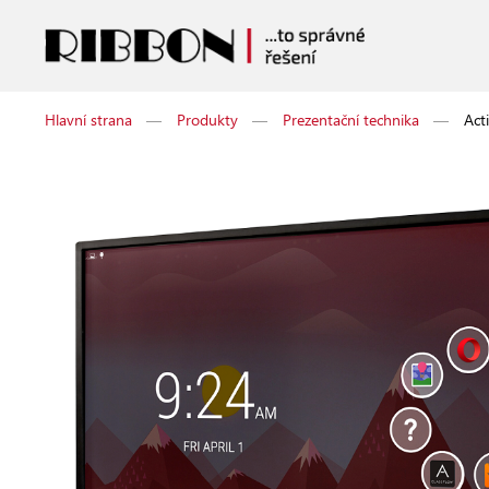
Hlavní strana
—
Produkty
—
Prezentační technika
—
Act