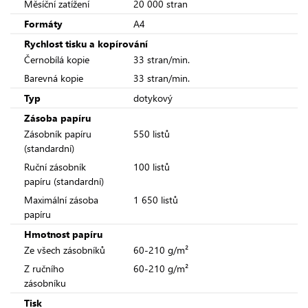
Měsíční zatížení
20 000 stran
Formáty
A4
Rychlost tisku a kopírování
Černobílá kopie
33 stran/min.
Barevná kopie
33 stran/min.
Typ
dotykový
Zásoba papíru
Zásobník papíru
550 listů
(standardní)
Ruční zásobník
100 listů
papíru (standardní)
Maximální zásoba
1 650 listů
papíru
Hmotnost papíru
Ze všech zásobníků
60-210 g/m²
Z ručního
60-210 g/m²
zásobníku
Tisk