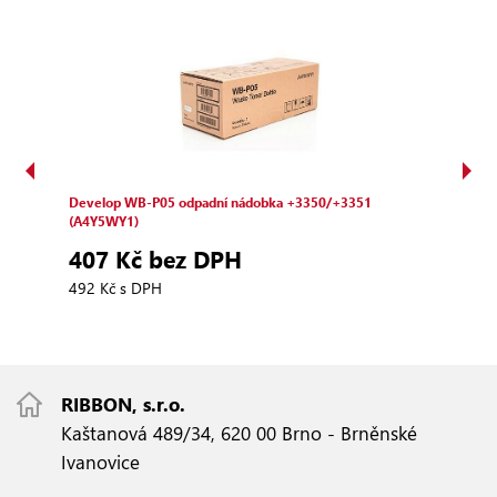
Develop WB‑P05 odpadní nádobka +3350/+3351
Deve
(A4Y5WY1)
1 
407 Kč bez DPH
1 44
492 Kč s DPH
RIBBON, s.r.o.
Kaštanová 489/34, 620 00 Brno - Brněnské
Ivanovice