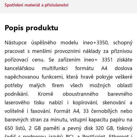
Spotřební materiál a příslušenství
Popis produktu
Nástupce úspěšného modelu ineo+3350, schopný
pracovat s menšími provozními náklady za příznivou
pořizovací cenu. Se zařízením ineo+ 3351 získáte
kancelářskou multifunkci formátu A4 doslova
napěchovanou funkcemi, která hravě pokryje veškeré
potřeby malých firem všech možných oblastí
podnikání. Kromě oboustranného barevného
laserového tisku nabízí i kopírování, skenování a
volitelně i faxování. Formát A4, 33 černobílých nebo
barevných stran za minutu, vstupní kapacitu papíru na
650 listů, 2 GB paměti a pevný disk 320 GB, tiskový
řadič s podporou jazyků PCL a PostScript, Ethernet i