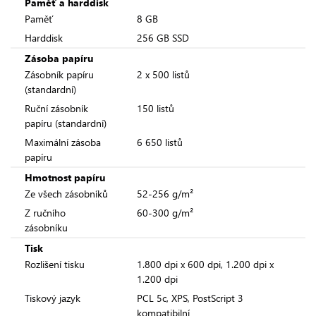
Paměť a harddisk
Paměť
8 GB
Harddisk
256 GB SSD
Zásoba papíru
Zásobník papíru
2 x 500 listů
(standardní)
Ruční zásobník
150 listů
papíru (standardní)
Maximální zásoba
6 650 listů
papíru
Hmotnost papíru
Ze všech zásobníků
52-256 g/m²
Z ručního
60-300 g/m²
zásobníku
Tisk
Rozlišení tisku
1.800 dpi x 600 dpi, 1.200 dpi x
1.200 dpi
Tiskový jazyk
PCL 5c, XPS, PostScript 3
kompatibilní