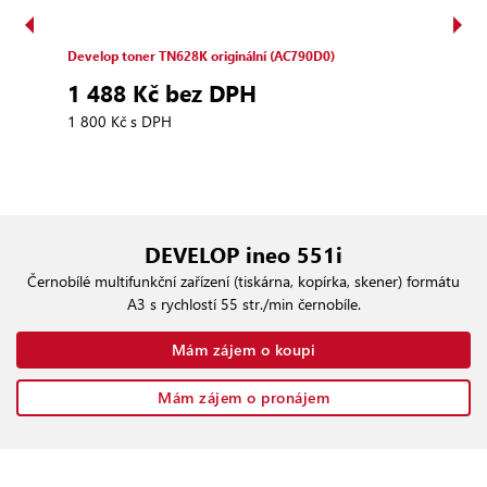
Develop toner TN628K originální (AC790D0)
Deve
1 488 Kč bez DPH
99
1 800 Kč s DPH
1 20
DEVELOP ineo 551i
Černobílé multifunkční zařízení (tiskárna, kopírka, skener) formátu
A3 s rychlostí 55 str./min černobíle.
Mám zájem o koupi
Mám zájem o pronájem