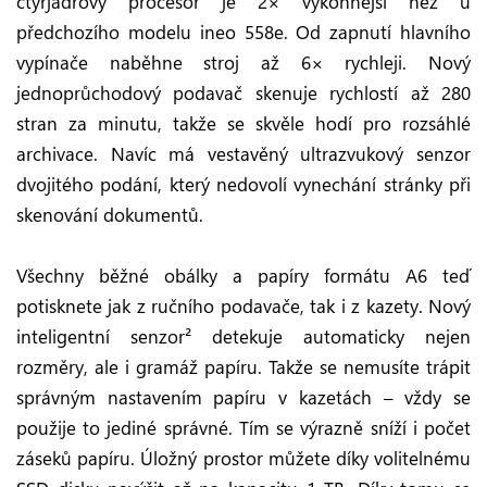
čtyřjádrový procesor je 2× výkonnější než u
předchozího modelu ineo 558e. Od zapnutí hlavního
vypínače naběhne stroj až 6× rychleji. Nový
jednoprůchodový podavač skenuje rychlostí až 280
stran za minutu, takže se skvěle hodí pro rozsáhlé
archivace. Navíc má vestavěný ultrazvukový senzor
dvojitého podání, který nedovolí vynechání stránky při
skenování dokumentů.
Všechny běžné obálky a papíry formátu A6 teď
potisknete jak z ručního podavače, tak i z kazety. Nový
inteligentní senzor² detekuje automaticky nejen
rozměry, ale i gramáž papíru. Takže se nemusíte trápit
správným nastavením papíru v kazetách – vždy se
použije to jediné správné. Tím se výrazně sníží i počet
záseků papíru. Úložný prostor můžete díky volitelnému