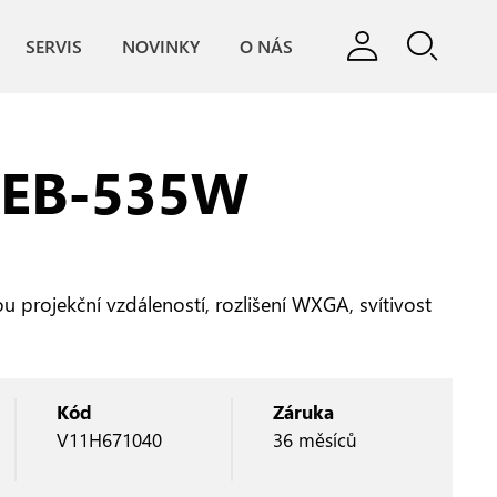
SERVIS
NOVINKY
O NÁS
 EB‑535W
u projekční vzdáleností, rozlišení WXGA, svítivost
Kód
Záruka
V11H671040
36 měsíců