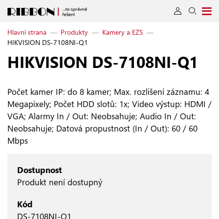
Hlavní strana
—
Produkty
—
Kamery a EZS
—
HIKVISION DS-7108NI-Q1
HIKVISION DS‑7108NI‑Q1
Počet kamer IP: do 8 kamer; Max. rozlišení záznamu: 4
Megapixely; Počet HDD slotů: 1x; Video výstup: HDMI /
VGA; Alarmy In / Out: Neobsahuje; Audio In / Out:
Neobsahuje; Datová propustnost (In / Out): 60 / 60
Mbps
Dostupnost
Produkt není dostupný
Kód
DS-7108NI-Q1