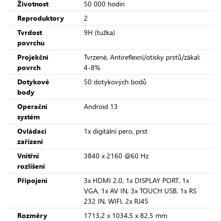
Životnost
50 000 hodin
Reproduktory
2
Tvrdost
9H (tužka)
povrchu
Projekční
Tvrzené, Antireflexní/otisky prstů/zákal:
povrch
4-8%
Dotykové
50 dotykových bodů
body
Operační
Android 13
systém
Ovládací
1x digitální pero, prst
zařízení
Vnitřní
3840 x 2160 @60 Hz
rozlišení
Připojení
3x HDMI 2.0, 1x DISPLAY PORT, 1x
VGA, 1x AV IN, 3x TOUCH USB, 1x RS
232 IN, WIFI, 2x RJ45
Rozměry
1713,2 x 1034,5 x 82,5 mm