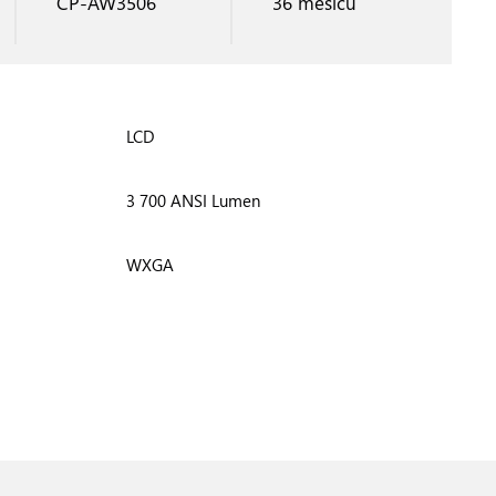
CP-AW3506
36 měsíců
LCD
3 700 ANSI Lumen
WXGA