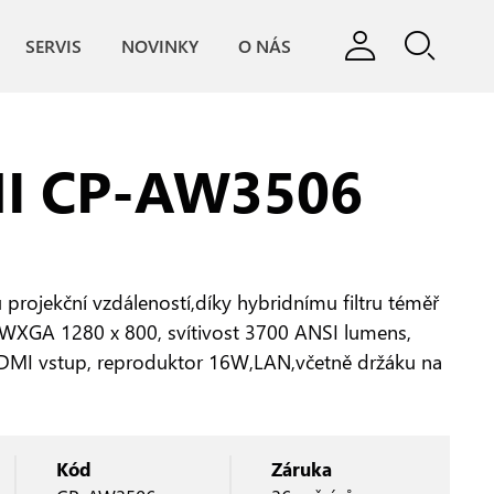
SERVIS
NOVINKY
O NÁS
I CP‑AW3506
u projekční vzdáleností,díky hybridnímu filtru téměř
 WXGA 1280 x 800, svítivost 3700 ANSI lumens,
HDMI vstup, reproduktor 16W,LAN,včetně držáku na
Kód
Záruka