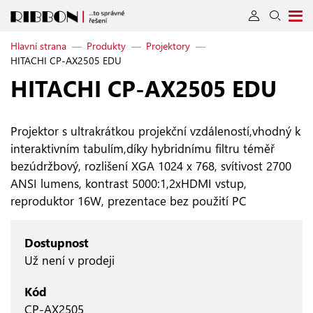
Hlavní strana
—
Produkty
—
Projektory
—
HITACHI CP-AX2505 EDU
HITACHI CP‑AX2505 EDU
Projektor s ultrakrátkou projekční vzdáleností,vhodný k
interaktivním tabulím,díky hybridnímu filtru téměř
bezúdržbový, rozlišení XGA 1024 x 768, svítivost 2700
ANSI lumens, kontrast 5000:1,2xHDMI vstup,
reproduktor 16W, prezentace bez použití PC
Dostupnost
Už není v prodeji
Kód
CP-AX2505