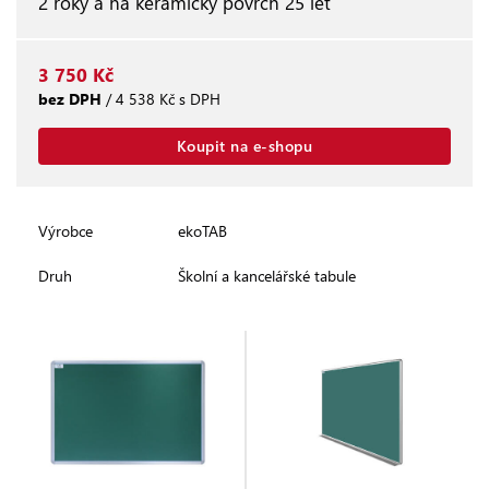
2 roky a na keramický povrch 25 let
3 750 Kč
bez DPH
/ 4 538 Kč s DPH
Koupit na e-shopu
Výrobce
ekoTAB
Druh
Školní a kancelářské tabule