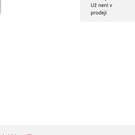
Už není v
prodeji