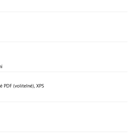
ní
é PDF (volitelné), XPS