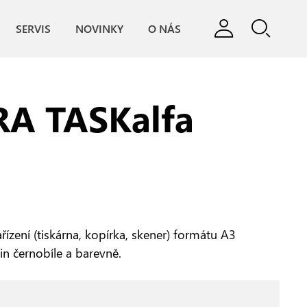
SERVIS
NOVINKY
O NÁS
A TASKalfa
řízení (tiskárna, kopírka, skener) formátu A3
min černobíle a barevně.