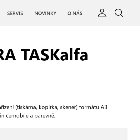
SERVIS
NOVINKY
O NÁS
A TASKalfa
řízení (tiskárna, kopírka, skener) formátu A3
min černobíle a barevně.