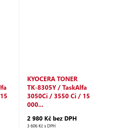
KYOCERA TONER
fa
TK‑8305Y / TaskAlfa
 15
3050Ci / 3550 Ci / 15
000...
2 980 Kč bez DPH
3 606 Kč s DPH