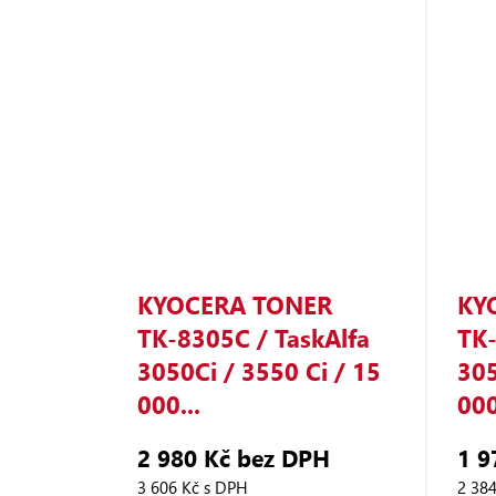
KYOCERA TONER
KY
TK‑8305C / TaskAlfa
TK‑
3050Ci / 3550 Ci / 15
305
000...
000
2 980 Kč bez DPH
1 9
3 606 Kč s DPH
2 38