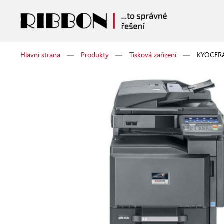
Hlavní strana
—
Produkty
—
Tisková zařízení
—
KYOCERA