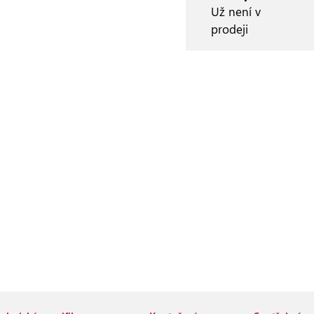
Už není v
prodeji