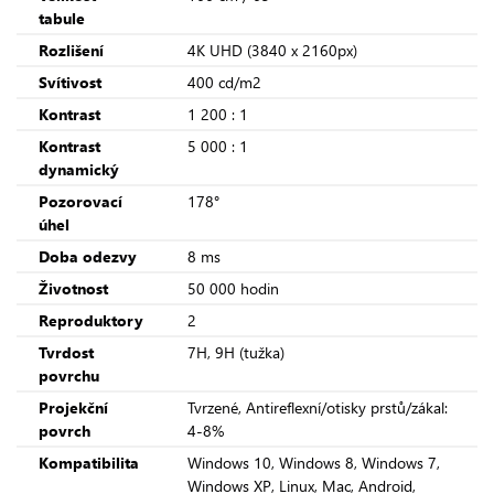
tabule
Rozlišení
4K UHD (3840 x 2160px)
Svítivost
400 cd/m2
Kontrast
1 200 : 1
Kontrast
5 000 : 1
dynamický
Pozorovací
178°
úhel
Doba odezvy
8 ms
Životnost
50 000 hodin
Reproduktory
2
Tvrdost
7H, 9H (tužka)
povrchu
Projekční
Tvrzené, Antireflexní/otisky prstů/zákal:
povrch
4-8%
Kompatibilita
Windows 10, Windows 8, Windows 7,
Windows XP, Linux, Mac, Android,