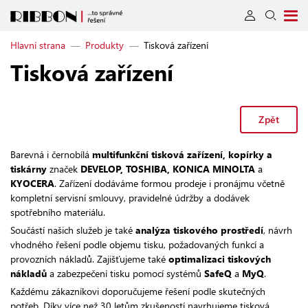
Hlavní strana
—
Produkty
—
Tisková zařízení
Tisková zařízení
Zpět
Barevná i černobílá
multifunkční tisková zařízení, kopírky a
tiskárny
značek
DEVELOP, TOSHIBA, KONICA MINOLTA
a
KYOCERA
. Zařízení dodáváme formou prodeje i pronájmu včetně
kompletní servisní smlouvy, pravidelné údržby a dodávek
spotřebního materiálu.
Součástí našich služeb je také
analýza tiskového prostředí
, návrh
vhodného řešení podle objemu tisku, požadovaných funkcí a
provozních nákladů. Zajišťujeme také
optimalizaci tiskových
nákladů
a zabezpečení tisku pomocí systémů
SafeQ
a
MyQ
.
Každému zákazníkovi doporučujeme řešení podle skutečných
potřeb. Díky více než 30 letům zkušeností navrhujeme tisková