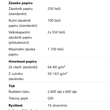
Zásoba papíru
Zásobník papíru
250 listů
(standardní)
Ruční zásobník
100 listů
papíru (standardní)
Velkokapacitní
2x 550 listů
zásobník papíru
(příslušenství)
Maximální zásoba
1 700 listů
papíru
Hmotnost papíru
Ze všech zásobníků
64-80 g/m²
Z ručního
50-163 g/m²
zásobníku
Tisk
Rozlišení tisku
2.400 dpi x 600 dpi
Tiskový jazyk
GDI
Rychlost
16 stran/min.