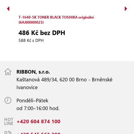
243)
T‑1640‑5K TONER BLACK TOSHIBA originální
T‑16
(6AJ00000023)
72
486 Kč bez DPH
871 
588 Kč s DPH
RIBBON, s.r.o.
Kaštanová 489/34, 620 00 Brno - Brněnské
Ivanovice
Pondělí–Pátek
od 7:00–16:00 hod.
+420 604 874 100