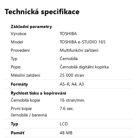
Technická specifikace
Základní parametry
Výrobce
TOSHIBA
Model
TOSHIBA e-STUDIO 165
Provedení
Multifunkční zařízení
Typ
Černobílá
Popis
Černobílá digitální kopírka
Měsíční zatížení
25 000 stran
Formáty
A5-R, A4, A3
Rychlost tisku a kopírování
Černobílá kopie
16 stran/min.
První kopie
7.6 sec.
černobílá / barevná
Typ
LCD
Paměť
48 MB