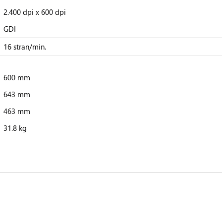
2.400 dpi x 600 dpi
GDI
16 stran/min.
600 mm
643 mm
463 mm
31.8 kg