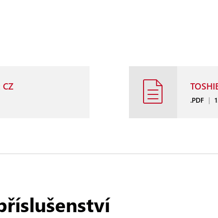
t CZ
TOSHIB
.PDF
|
1
příslušenství