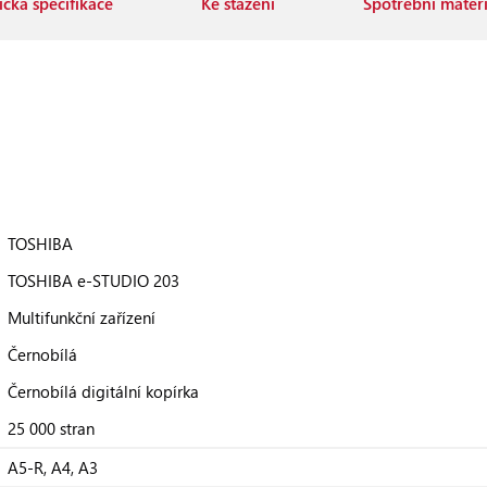
cká specifikace
Ke stažení
Spotřební materiá
TOSHIBA
TOSHIBA e-STUDIO 203
Multifunkční zařízení
Černobílá
Černobílá digitální kopírka
25 000 stran
A5-R, A4, A3