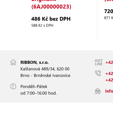
(6AJ00000023)
720
486 Kč bez DPH
871 
588 Kč s DPH
RIBBON, s.r.o.
+42
Kaštanová 489/34, 620 00
+42
Brno - Brněnské Ivanovice
+42
Pondělí–Pátek
inf
od 7:00–16:00 hod.
Copyright © 2026 RIBBON, s. r. o. |
Responzivní web
PUXdesign.cz