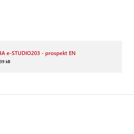
A e-STUDIO203 - prospekt EN
39 kB