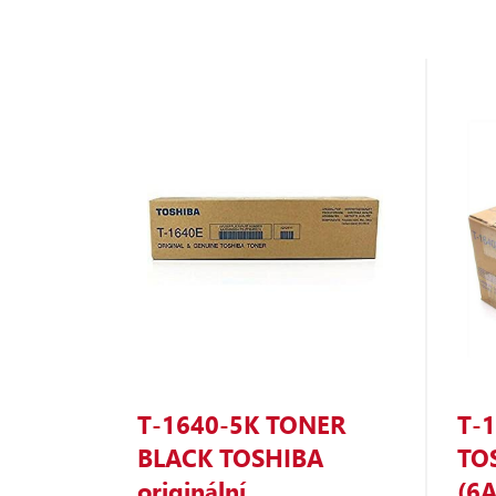
T‑1640‑5K TONER
T‑
BLACK TOSHIBA
TOS
originální
(6