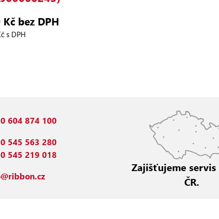
 Kč bez DPH
Kč s DPH
0 604 874 100
0 545 563 280
0 545 219 018
Zajišťujeme servis
o@ribbon.cz
ČR.