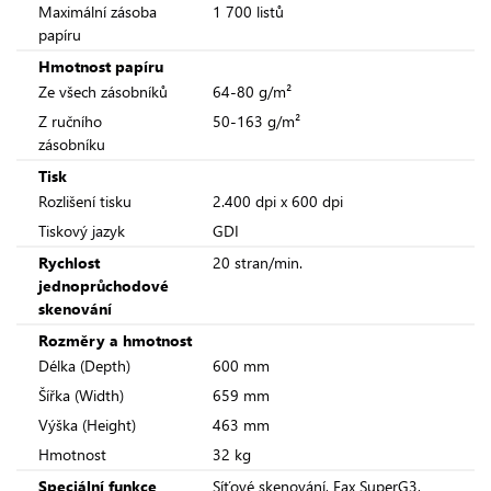
Maximální zásoba
1 700 listů
papíru
Hmotnost papíru
Ze všech zásobníků
64-80 g/m²
Z ručního
50-163 g/m²
zásobníku
Tisk
Rozlišení tisku
2.400 dpi x 600 dpi
Tiskový jazyk
GDI
Rychlost
20 stran/min.
jednoprůchodové
skenování
Rozměry a hmotnost
Délka (Depth)
600 mm
Šířka (Width)
659 mm
Výška (Height)
463 mm
Hmotnost
32 kg
Speciální funkce
Síťové skenování, Fax SuperG3,