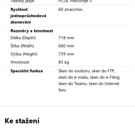
Tiskový jazyk
PCL6, PostScript 3
Rychlost
60 stran/min.
jednoprůchodové
skenování
Rozměry a hmotnost
Délka (Depth)
718 mm
Šířka (Width)
660 mm
Výška (Height)
739 mm
Hmotnost
83 kg
Speciální funkce
Sken do souboru, sken do FTP,
sken do e-mailu, sken do e-Filing,
sken do Twainu, sken do Internet
faxu
Ke stažení