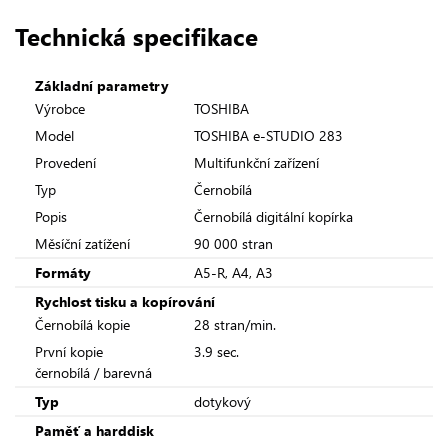
Technická specifikace
Základní parametry
Výrobce
TOSHIBA
Model
TOSHIBA e-STUDIO 283
Provedení
Multifunkční zařízení
Typ
Černobílá
Popis
Černobílá digitální kopírka
Měsíční zatížení
90 000 stran
Formáty
A5-R, A4, A3
Rychlost tisku a kopírování
Černobílá kopie
28 stran/min.
První kopie
3.9 sec.
černobílá / barevná
Typ
dotykový
Paměť a harddisk