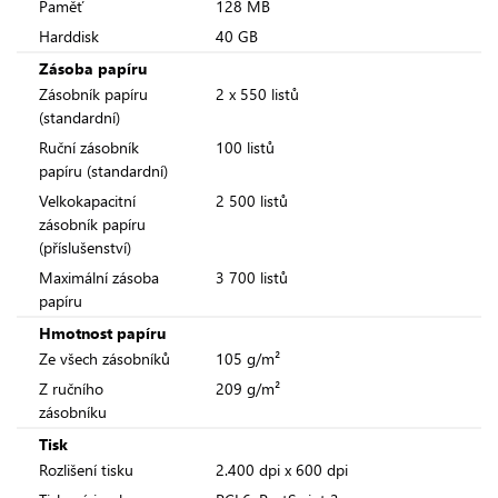
Paměť
128 MB
Harddisk
40 GB
Zásoba papíru
Zásobník papíru
2 x 550 listů
(standardní)
Ruční zásobník
100 listů
papíru (standardní)
Velkokapacitní
2 500 listů
zásobník papíru
(příslušenství)
Maximální zásoba
3 700 listů
papíru
Hmotnost papíru
Ze všech zásobníků
105 g/m²
Z ručního
209 g/m²
zásobníku
Tisk
Rozlišení tisku
2.400 dpi x 600 dpi