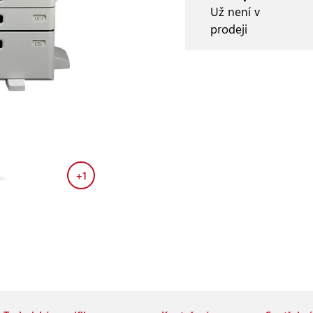
Už není v
prodeji
+1