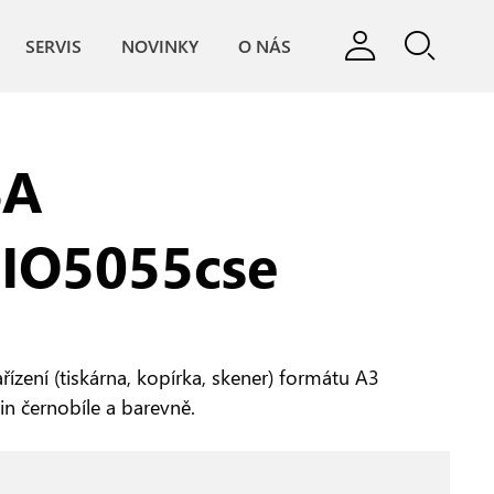
SERVIS
NOVINKY
O NÁS
BA
IO5055cse
řízení (tiskárna, kopírka, skener) formátu A3
min černobíle a barevně.