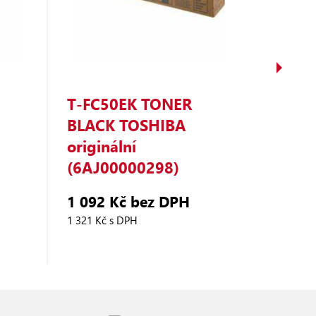
T‑FC50EK TONER
T‑FC
BLACK TOSHIBA
MAGE
originální
origin
(6AJ00000298)
(6AJ0
1 092 Kč bez DPH
1 325
1 321 Kč s DPH
1 603 Kč 