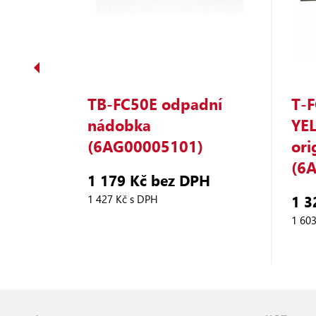
ER
TB‑FC50E odpadní
T‑
HIBA
nádobka
YE
(6AG00005101)
ori
(6
1 179 Kč bez DPH
H
1 3
1 427 Kč s DPH
1 60