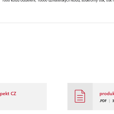
1000 kódů oddělení, 10000 uživatelských kódů, soukromý tisk, tis
pekt CZ
produk
.PDF
|