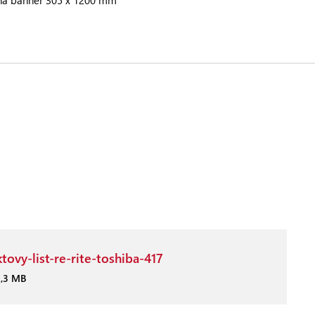
k na banner 305 x 1200 mm
tovy-list-re-rite-toshiba-417
3,3 MB