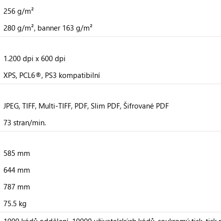
256 g/m²
280 g/m², banner 163 g/m²
1.200 dpi x 600 dpi
XPS, PCL6®, PS3 kompatibilní
JPEG, TIFF, Multi-TIFF, PDF, Slim PDF, Šifrované PDF
73 stran/min.
585 mm
644 mm
787 mm
75.5 kg