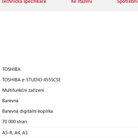
Technická specifikace
Ke stažení
Spotřební 
TOSHIBA
TOSHIBA e-STUDIO 4555CSE
Multifunkční zařízení
Barevná
Barevná digitální kopírka
70 000 stran
A5-R, A4, A3