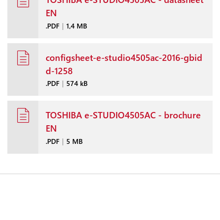
EN
.PDF
|
1,4 MB
configsheet-e-studio4505ac-2016-gbid
d-1258
.PDF
|
574 kB
TOSHIBA e-STUDIO4505AC - brochure
EN
.PDF
|
5 MB