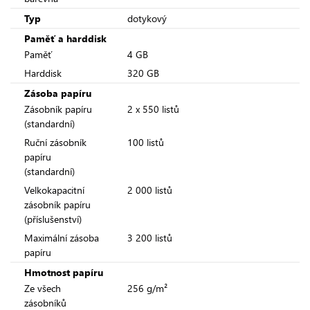
Typ
dotykový
Paměť a harddisk
Paměť
4 GB
Harddisk
320 GB
Zásoba papíru
Zásobník papíru
2 x 550 listů
(standardní)
Ruční zásobník
100 listů
papíru
(standardní)
Velkokapacitní
2 000 listů
zásobník papíru
(příslušenství)
Maximální zásoba
3 200 listů
papíru
Hmotnost papíru
Ze všech
256 g/m²
zásobníků