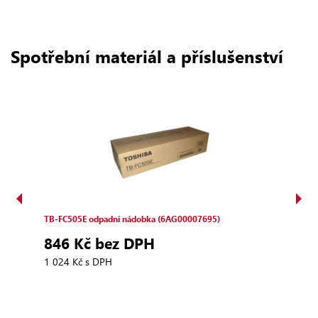
Spotřební materiál a příslušenství
TB‑FC505E odpadní nádobka (6AG00007695)
T‑FC
(6AJ
846 Kč bez DPH
2 
1 024 Kč s DPH
3 36