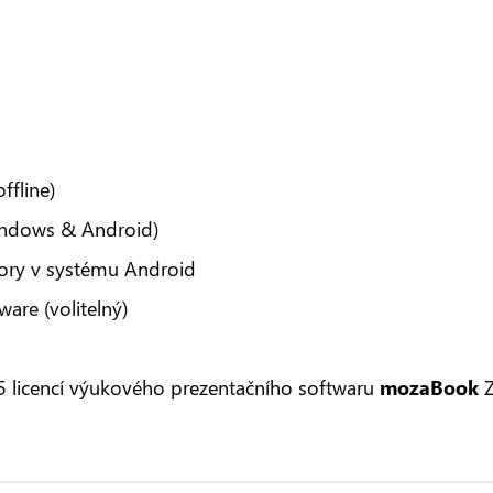
ffline)
Windows & Android)
bory v systému Android
ware (volitelný)
icencí výukového prezentačního softwaru
mozaBook