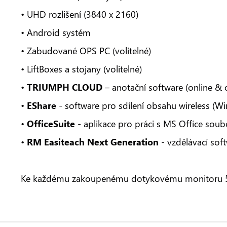
• UHD rozlišení (3840 x 2160)
• Android systém
• Zabudované OPS PC (volitelné)
• LiftBoxes a stojany (volitelné)
•
TRIUMPH CLOUD
– anotační software (online & o
•
EShare
- software pro sdílení obsahu wireless (
•
OfficeSuite
- aplikace pro práci s MS Office sou
•
RM Easiteach Next Generation
- vzdělávací soft
Ke každému zakoupenému dotykovému monitoru 5 l