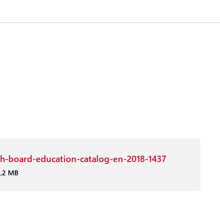
h-board-education-catalog-en-2018-1437
2,2 MB