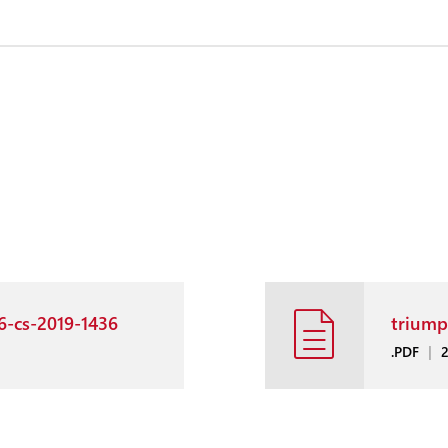
86-cs-2019-1436
triump
.PDF
|