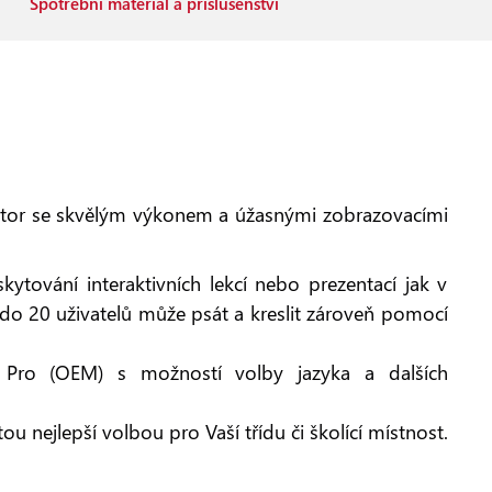
Spotřební materiál a příslušenství
tor se skvělým výkonem a úžasnými zobrazovacími
ování interaktivních lekcí nebo prezentací jak v
do 20 uživatelů může psát a kreslit zároveň pomocí
Pro (OEM) s možností volby jazyka a dalších
u nejlepší volbou pro Vaší třídu či školící místnost.