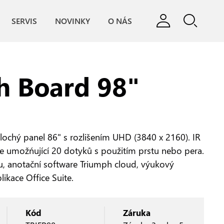
SERVIS
NOVINKY
O NÁS
h Board 98"
plochý panel 86" s rozlišením UHD (3840 x 2160). IR
e umožńující 20 dotyků s použitím prstu nebo pera.
u, anotační software Triumph cloud, výukový
ikace Office Suite.
Kód
Záruka