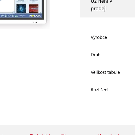
Už není v
prodeji
Výrobce
Druh
Velikost tabule
Rozlišení