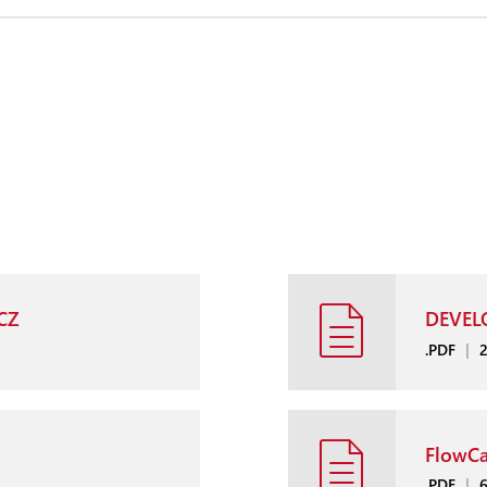
CZ
DEVELO
.PDF
|
FlowCa
.PDF
|