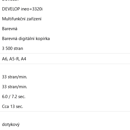
DEVELOP ineo+3320i
Multifunkční zařízení
Barevná
Barevná digitální kopírka
3 500 stran
A6, A5-R, A4
33 stran/min.
33 stran/min.
6.0 / 7.2 sec.
Cca 13 sec.
dotykový