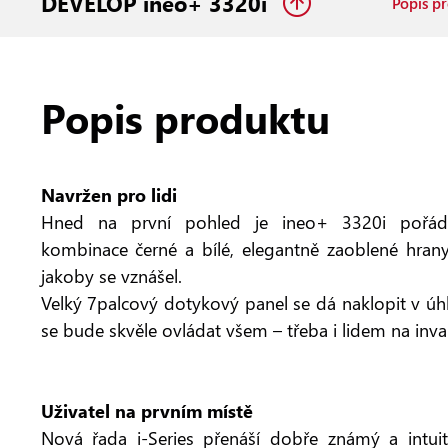
DEVELOP ineo+ 3320i
Popis p
Popis produktu
Navržen pro lidi
Hned na první pohled je ineo+ 3320i pořádn
kombinace černé a bílé, elegantně zaoblené hrany
jakoby se vznášel.
Velký 7palcový dotykový panel se dá naklopit v úh
se bude skvěle ovládat všem – třeba i lidem na inva
Uživatel na prvním místě
Nová řada i-Series přenáší dobře známý a intuiti