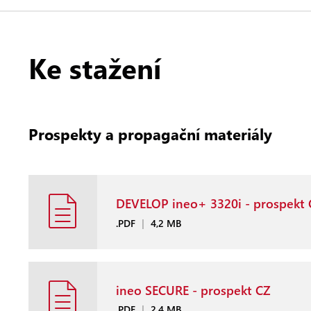
Ke stažení
Prospekty a propagační materiály
DEVELOP ineo+ 3320i - prospekt 
.PDF
|
4,2 MB
ineo SECURE - prospekt CZ
.PDF
|
2,4 MB