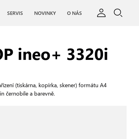
SERVIS
NOVINKY
O NÁS
P ineo+ 3320i
řízení (tiskárna, kopírka, skener) formátu A4
min černobíle a barevně.