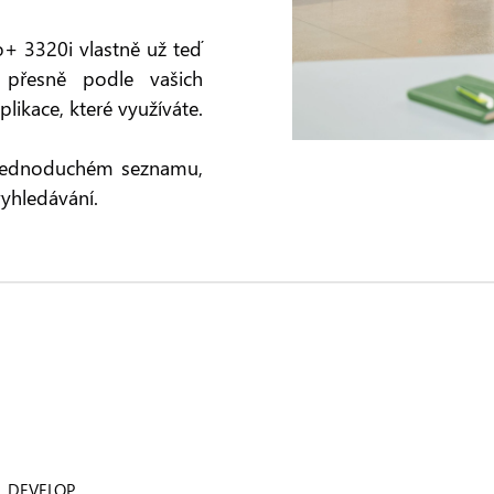
o+ 3320i vlastně už teď
¹ přesně podle vašich
plikace, které využíváte.
v jednoduchém seznamu,
yhledávání.
DEVELOP