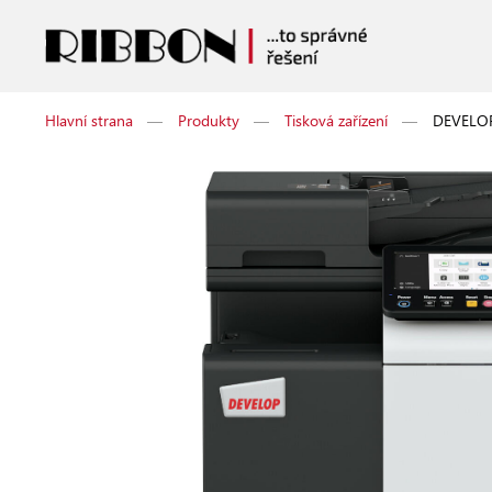
Hlavní strana
—
Produkty
—
Tisková zařízení
—
DEVELOP