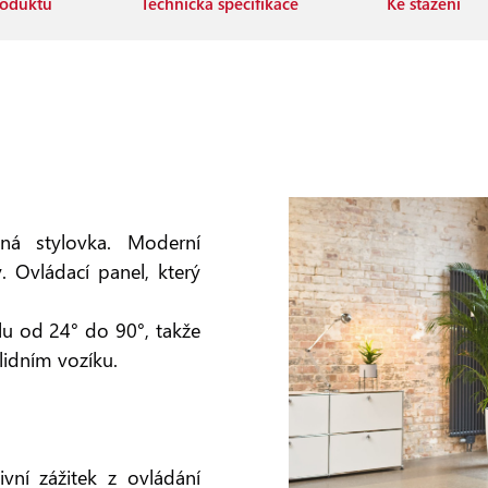
roduktu
Technická specifikace
Ke stažení
á stylovka. Moderní
. Ovládací panel, který
lu od 24° do 90°, takže
lidním vozíku.
vní zážitek z ovládání