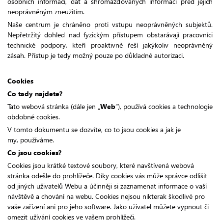
osobních informací, dat a shromažďovaných informací před jejich
neoprávněným zneužitím.
Naše centrum je chráněno proti vstupu neoprávněných subjektů.
Nepřetržitý dohled nad fyzickým přístupem obstarávají pracovníci
technické podpory, kteří proaktivně řeší jakýkoliv neoprávněný
zásah. Přístup je tedy možný pouze po důkladné autorizaci.
Cookies
Co tady najdete?
Tato webová stránka (dále jen „
Web
“), používá cookies a technologie
obdobné cookies.
V tomto dokumentu se dozvíte, co to jsou cookies a jak je
my, používáme.
Co jsou cookies?
Cookies jsou krátké textové soubory, které navštívená webová
stránka odešle do prohlížeče. Díky cookies vás může správce odlišit
od jiných uživatelů Webu a účinněji si zaznamenat informace o vaší
návštěvě a chování na webu. Cookies nejsou nikterak škodlivé pro
vaše zařízení ani pro jeho software. Jako uživatel můžete vypnout či
omezit užívání cookies ve vašem prohlížeči.