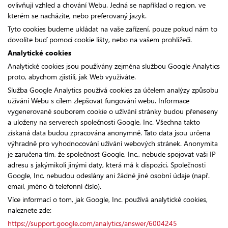
ovlivňují vzhled a chování Webu. Jedná se například o region, ve
kterém se nacházíte, nebo preferovaný jazyk.
Tyto cookies budeme ukládat na vaše zařízení, pouze pokud nám to
dovolíte buď pomocí cookie lišty, nebo na vašem prohlížeči.
Analytické cookies
Analytické cookies jsou používány zejména službou Google Analytics
proto, abychom zjistili, jak Web využíváte.
Služba Google Analytics používá cookies za účelem analýzy způsobu
užívání Webu s cílem zlepšovat fungování webu. Informace
vygenerované souborem cookie o užívání stránky budou přeneseny
a uloženy na serverech společnosti Google, Inc. Všechna takto
získaná data budou zpracována anonymně. Tato data jsou určena
výhradně pro vyhodnocování užívání webových stránek. Anonymita
je zaručena tím, že společnost Google, Inc., nebude spojovat vaši IP
adresu s jakýmikoli jinými daty, která má k dispozici. Společnosti
Google, Inc. nebudou odeslány ani žádné jiné osobní údaje (např.
email, jméno či telefonní číslo).
Více informací o tom, jak Google, Inc. používá analytické cookies,
naleznete zde:
https://support.google.com/analytics/answer/6004245