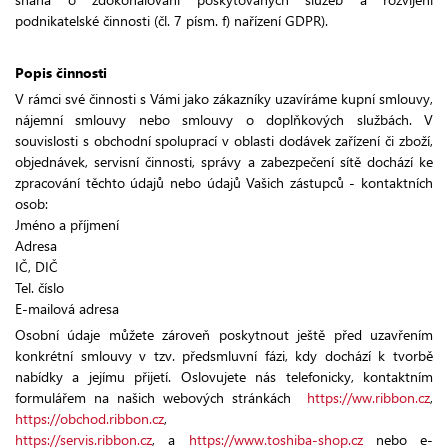
podnikatelské činnosti (čl. 7 písm. f) nařízení GDPR).
Popis činnosti
V rámci své činnosti s Vámi jako zákazníky uzavíráme kupní smlouvy,
nájemní smlouvy nebo smlouvy o doplňkových službách. V
souvislosti s obchodní spoluprací v oblasti dodávek zařízení či zboží,
objednávek, servisní činnosti, správy a zabezpečení sítě dochází ke
zpracování těchto údajů nebo údajů Vašich zástupců - kontaktních
osob:
Jméno a příjmení
Adresa
IČ, DIČ
Tel. číslo
E-mailová adresa
Osobní údaje můžete zároveň poskytnout ještě před uzavřením
konkrétní smlouvy v tzv. předsmluvní fázi, kdy dochází k tvorbě
nabídky a jejímu přijetí. Oslovujete nás telefonicky, kontaktním
formulářem na našich webových stránkách
https://ww.ribbon.cz
,
https://obchod.ribbon.cz
,
https://servis.ribbon.cz
, a
https://www.toshiba-shop.cz
nebo e-