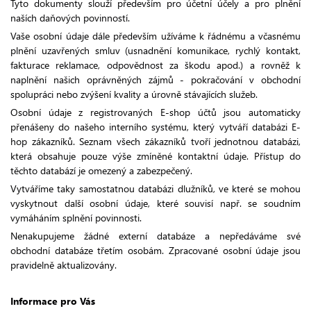
Tyto dokumenty slouží především pro účetní účely a pro plnění
naších daňových povinností.
Vaše osobní údaje dále především užíváme k řádnému a včasnému
plnění uzavřených smluv (usnadnění komunikace, rychlý kontakt,
fakturace reklamace, odpovědnost za škodu apod.) a rovněž k
naplnění našich oprávněných zájmů - pokračování v obchodní
spolupráci nebo zvýšení kvality a úrovně stávajících služeb.
Osobní údaje z registrovaných E-shop účtů jsou automaticky
přenášeny do našeho interního systému, který vytváří databázi E-
hop zákazníků. Seznam všech zákazníků tvoří jednotnou databázi,
která obsahuje pouze výše zmíněné kontaktní údaje. Přístup do
těchto databází je omezený a zabezpečený.
Vytváříme taky samostatnou databázi dlužníků, ve které se mohou
vyskytnout další osobní údaje, které souvisí např. se soudním
vymáháním splnění povinnosti.
Nenakupujeme žádné externí databáze a nepředáváme své
obchodní databáze třetím osobám. Zpracované osobní údaje jsou
pravidelně aktualizovány.
Informace pro Vás