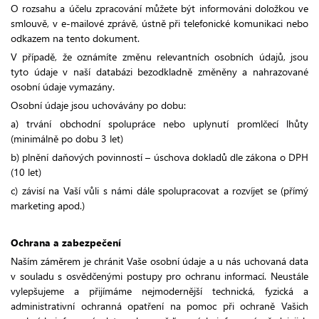
O rozsahu a účelu zpracování můžete být informováni doložkou ve
smlouvě, v e-mailové zprávě, ústně při telefonické komunikaci nebo
odkazem na tento dokument.
V případě, že oznámíte změnu relevantních osobních údajů, jsou
tyto údaje v naší databázi bezodkladně změněny a nahrazované
osobní údaje vymazány.
Osobní údaje jsou uchovávány po dobu:
a) trvání obchodní spolupráce nebo uplynutí promlčecí lhůty
(minimálně po dobu 3 let)
b) plnění daňových povinností – úschova dokladů dle zákona o DPH
(10 let)
c) závisí na Vaší vůli s námi dále spolupracovat a rozvíjet se (přímý
marketing apod.)
Ochrana a zabezpečení
Naším záměrem je chránit Vaše osobní údaje a u nás uchovaná data
v souladu s osvědčenými postupy pro ochranu informací. Neustále
vylepšujeme a přijímáme nejmodernější technická, fyzická a
administrativní ochranná opatření na pomoc při ochraně Vašich