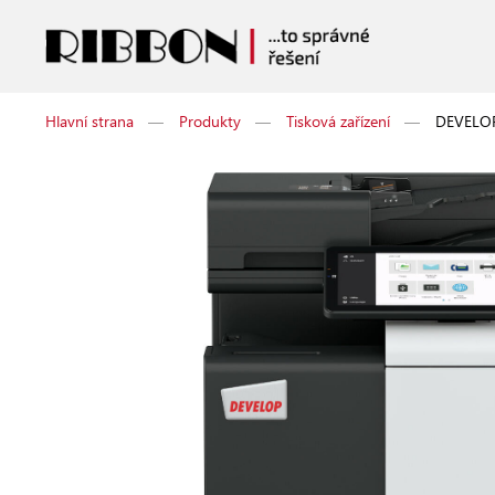
Hlavní strana
—
Produkty
—
Tisková zařízení
—
DEVELOP