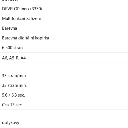
DEVELOP ineo+3350i
Multifunkční zařízení
Barevná
Barevná digitální kopírka
6 500 stran
A6, A5-R, A4
33 stran/min.
33 stran/min.
5.6 / 6.3 sec.
Cca 13 sec.
dotykový