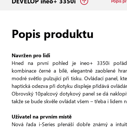
DEVELOP ineo+ 3350i
Popis p
Popis produktu
Navržen pro lidi
Hned na první pohled je ineo+ 3350i pořádn
kombinace černé a bílé, elegantně zaoblené hra
modré světlo pulzující při tisku. Ovládací panel, kt
haptická odezva při dotyku displeje přidává ovlád
Obrovský 10palcový dotykový panel se dá naklopit
takže se bude skvěle ovládat všem – třeba i lidem n
Uživatel na prvním místě
Nová řada i-Series přenáší dobře známý a intuiti