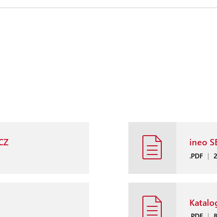
CZ
ineo S
.PDF
|
Katalo
.PDF
|