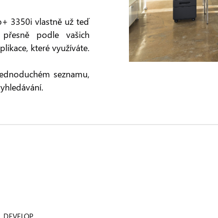
o+ 3350i vlastně už teď
¹ přesně podle vašich
plikace, které využíváte.
v jednoduchém seznamu,
yhledávání.
DEVELOP