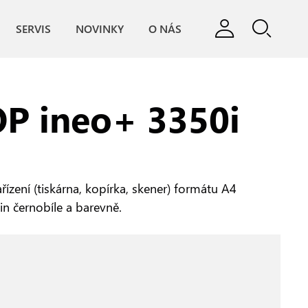
SERVIS
NOVINKY
O NÁS
P ineo+ 3350i
řízení (tiskárna, kopírka, skener) formátu A4
min černobíle a barevně.