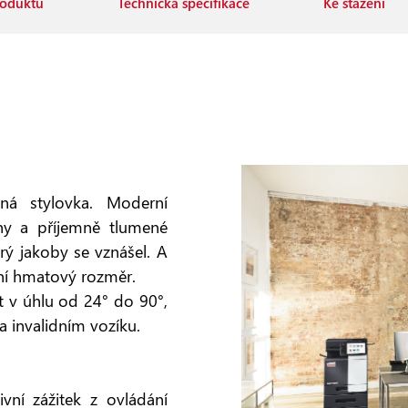
roduktu
Technická specifikace
Ke stažení
á stylovka. Moderní
ny a příjemně tlumené
erý jakoby se vznášel. A
ání hmatový rozměr.
 v úhlu od 24° do 90°,
a invalidním vozíku.
vní zážitek z ovládání