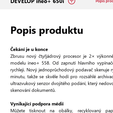
DEVELOP ineo+ 650i
Popis pro
Popis produktu
Čekání je u konce
Zbrusu nový čtyřjádrový procesor je 2× výkonně
modelu ineo+ 558. Od zapnutí hlavního vypínač
rychleji. Nový jednoprůchodový podavač skenuje ry
minutu, takže se skvěle hodí pro rozsáhlé archiv
ultrazvukový senzor dvojitého podání, který nedovol
skenování dokumentů.
Vynikající podpora médií
Můžete tisknout na obálky, recyklovaný papír