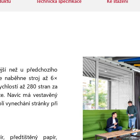
duktu
Technická specifikace
Ke stažení
jší než u předchozího
e naběhne stroj až 6×
chlostí až 280 stran za
ace. Navíc má vestavěný
í vynechání stránky při
, předtištěný papír,