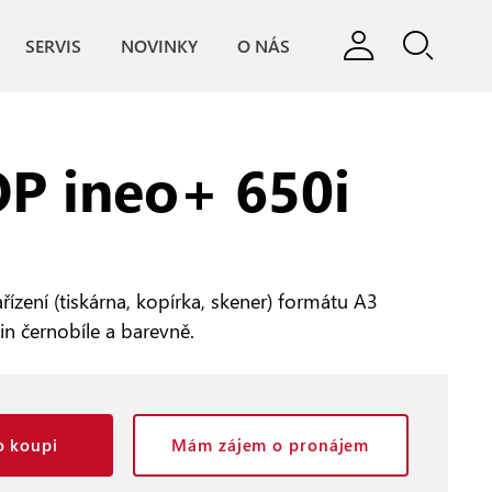
SERVIS
NOVINKY
O NÁS
P ineo+ 650i
řízení (tiskárna, kopírka, skener) formátu A3
min černobíle a barevně.
 koupi
Mám zájem o pronájem