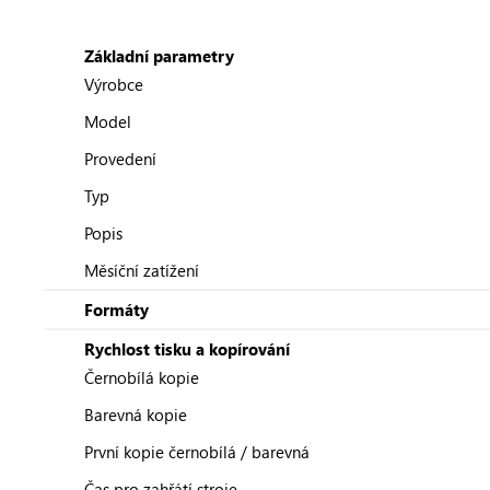
Základní parametry
Výrobce
Model
Provedení
Typ
Popis
Měsíční zatížení
Formáty
Rychlost tisku a kopírování
Černobílá kopie
Barevná kopie
První kopie černobílá / barevná
Čas pro zahřátí stroje