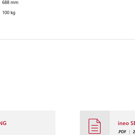
688 mm
100 kg
ENG
ineo S
.PDF
|