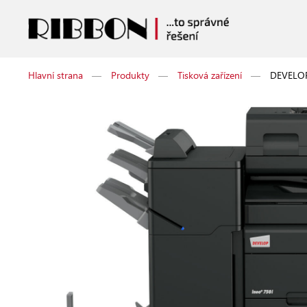
Hlavní strana
—
Produkty
—
Tisková zařízení
—
DEVELOP