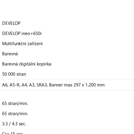
DEVELOP
DEVELOP ineo+650i
Multifunkční zařízení
Barevná
Barevná digitální kopírka
50 000 stran
A6, A5-R, A4, A3, SRA3, Banner max 297 x 1.200 mm
65 stran/min.
65 stran/min.
3.3 / 4.3 sec.
Cca 15 sec.