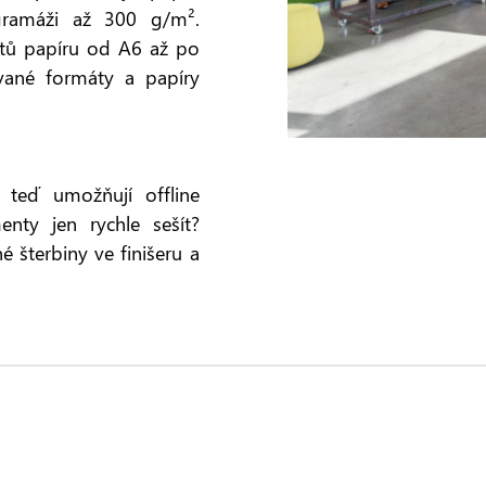
gramáži až 300 g/m².
átů papíru od A6 až po
ané formáty a papíry
é teď umožňují offline
enty jen rychle sešít?
 šterbiny ve finišeru a