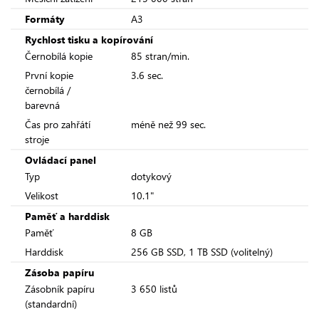
Formáty
A3
Rychlost tisku a kopírování
Černobílá kopie
85 stran/min.
První kopie
3.6 sec.
černobílá /
barevná
Čas pro zahřátí
méně než 99 sec.
stroje
Ovládací panel
Typ
dotykový
Velikost
10.1"
Paměť a harddisk
Paměť
8 GB
Harddisk
256 GB SSD, 1 TB SSD (volitelný)
Zásoba papíru
Zásobník papíru
3 650 listů
(standardní)