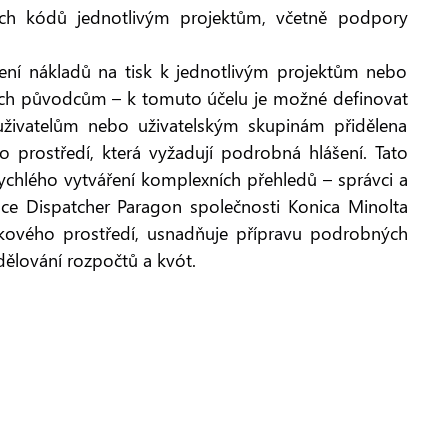
ních kódů jednotlivým projektům, včetně podpory
zení nákladů na tisk k jednotlivým projektům nebo
ejich původcům – k tomuto účelu je možné definovat
uživatelům nebo uživatelským skupinám přidělena
o prostředí, která vyžadují podrobná hlášení. Tato
 rychlého vytváření komplexních přehledů – správci a
ace Dispatcher Paragon společnosti Konica Minolta
 tiskového prostředí, usnadňuje přípravu podrobných
idělování rozpočtů a kvót.