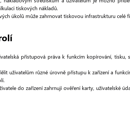
 nákladovým střediskům a uživatelům je možno přidělit
lkulaci tiskových nákladů.
vých úkolů může zahrnovat tiskovou infrastrukturu celé f
rolí
živatelská přístupová práva k funkcím kopírování, tisk
lit uživatelům různé úrovně přístupu k zařízení a funkc
lí.
ivatele do zařízení zahrnují ověření karty, uživatelské úd