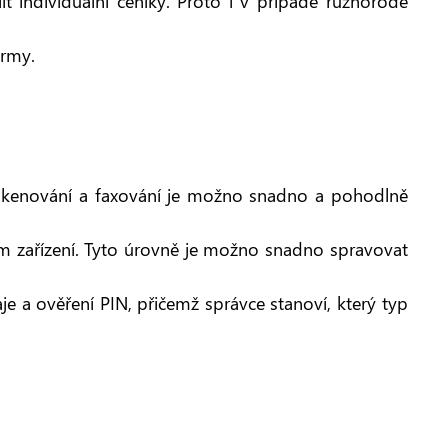
 individuální ceníky. Proto i v případě různorodé
irmy.
u, skenování a faxování je možno snadno a pohodlně
ím zařízení. Tyto úrovně je možno snadno spravovat
aje a ověření PIN, přičemž správce stanoví, který typ