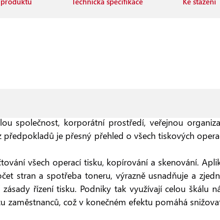
 produktu
Technická specifikace
Ke stažení
ZOVANÉMU TISKU
 společnost, korporátní prostředí, veřejnou organizaci
 z předpokladů je přesný přehled o všech tiskových ope
ování všech operací tisku, kopírování a skenování. Aplik
očet stran a spotřeba toneru, výrazně usnadňuje a zje
í zásady řízení tisku. Podniky tak využívají celou škálu 
vitu zaměstnanců, což v konečném efektu pomáhá snižova