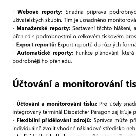
-
Webové reporty:
Snadná příprava podrobných 
uživatelských skupin. Tím je usnadněno monitorov
-
Manažerské reporty:
Sestavení těchto hlášení, 
přehled s podrobnostmi o celkovém tiskovém prost
-
Export reportů:
Export reportů do různých formát
-
Automatické reporty:
Funkce plánování, která 
podrobnějšího přehledu.
Účtování a monitorování ti
-
Účtování a monitorování tisku:
Pro účely snadn
Integrovaný terminál Dispatcher Paragon zajišťuje p
-
Flexibilní přidělování zdrojů:
Správce může přid
individuálně zvolit vhodné nákladové středisko neb