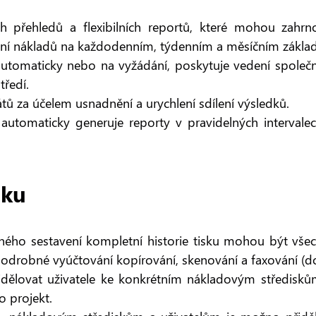
přehledů a flexibilních reportů, které mohou zahrnov
ání nákladů na každodenním, týdenním a měsíčním základ
automaticky nebo na vyžádání, poskytuje vedení společn
ředí.
ů za účelem usnadnění a urychlení sdílení výsledků.
automaticky generuje reporty v pravidelných intervalec
sku
ého sestavení kompletní historie tisku mohou být všech
odrobné vyúčtování kopírování, skenování a faxování (dos
ělovat uživatele ke konkrétním nákladovým střediskům.
o projekt.