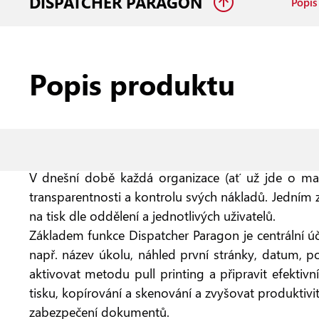
DISPATCHER PARAGON
Popis
Popis produktu
EFEKTIVNÍ ŘÍZENÍ NÁKLADŮ DÍKY OPTIMALI
V dnešní době každá organizace (ať už jde o malou
transparentnosti a kontrolu svých nákladů. Jedním
na tisk dle oddělení a jednotlivých uživatelů.
Základem funkce Dispatcher Paragon je centrální účt
např. název úkolu, náhled první stránky, datum, p
aktivovat metodu pull printing a připravit efektivn
tisku, kopírování a skenování a zvyšovat produkti
zabezpečení dokumentů.