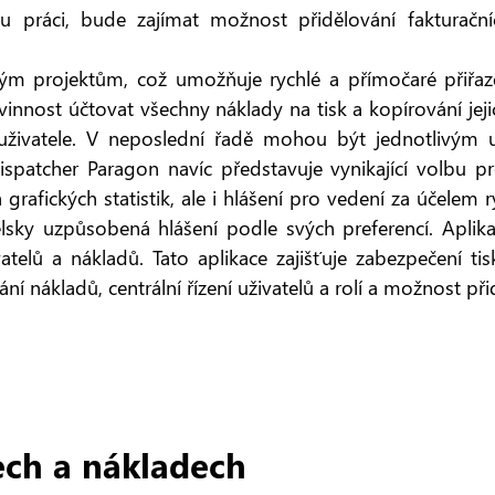
vou práci, bude zajímat možnost přidělování fakturač
šným projektům, což umožňuje rychlé a přímočaré přiřa
vinnost účtovat všechny náklady na tisk a kopírování j
 uživatele. V neposlední řadě mohou být jednotlivým 
spatcher Paragon navíc představuje vynikající volbu pr
grafických statistik, ale i hlášení pro vedení za účelem
elsky uzpůsobená hlášení podle svých preferencí. Aplik
živatelů a nákladů. Tato aplikace zajišťuje zabezpečení
ní nákladů, centrální řízení uživatelů a rolí a možnost př
ech a nákladech