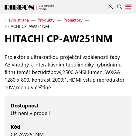
Hlavní strana
—
Produkty
—
Projektory
—
HITACHI CP-AW251NM
HITACHI CP‑AW251NM
Projektor s ultrakrátkou projekční vzdáleností řady
A3,vhodný k interaktivním tabulím,díky hybridnímu
filtru téměř bezúdržbový,2500 ANSI lumen, WXGA
1280 x 800, kontrast 2000:1,HDMI vstup,reproduktor
10W,menu v češtině
Dostupnost
Už není v prodeji
Kód
CP-AW251NM