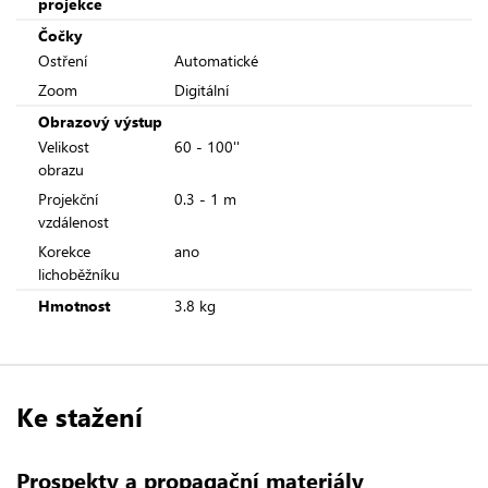
projekce
Čočky
Ostření
Automatické
Zoom
Digitální
Obrazový výstup
Velikost
60 - 100''
obrazu
Projekční
0.3 - 1 m
vzdálenost
Korekce
ano
lichoběžníku
Hmotnost
3.8 kg
Ke stažení
Prospekty a propagační materiály