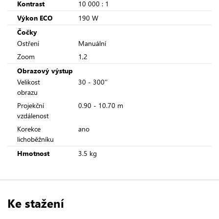
Kontrast
10 000 : 1
Výkon ECO
190 W
Čočky
Ostření
Manuální
Zoom
1,2
Obrazový výstup
Velikost
30 - 300''
obrazu
Projekční
0.90 - 10.70 m
vzdálenost
Korekce
ano
lichoběžníku
Hmotnost
3.5 kg
Ke stažení