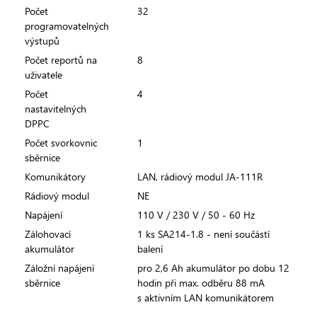
Počet
32
programovatelných
výstupů
Počet reportů na
8
uživatele
Počet
4
nastavitelných
DPPC
Počet svorkovnic
1
sběrnice
Komunikátory
LAN, rádiový modul JA-111R
Rádiový modul
NE
Napájení
110 V / 230 V / 50 - 60 Hz
Zálohovací
1 ks SA214-1.8 - není součástí
akumulátor
balení
Záložní napájení
pro 2,6 Ah akumulátor po dobu 12
sběrnice
hodin při max. odběru 88 mA
s aktivním LAN komunikátorem