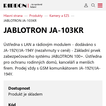
Hlavní strana
—
Produkty
—
Kamery a EZS
—
JABLOTRON JA-103KR
JABLOTRON JA‑103KR
Ústředna s LAN a rádiovým modulem - dodáváno s
JA-192Y/JA-194Y (nezahrnuty v ceně) - Základní prvek
zabezpečovacího systému JABLOTRON 100+. Ústředna
pro ochranu rodinných domů, kanceláří a menších
firem. Prodej vždy s GSM komunikátorem JA-192Y/JA-
194Y.
Dostupnost
Produkt je skladem
Kód