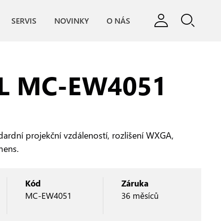
SERVIS
NOVINKY
O NÁS
L MC‑EW4051
dardní projekční vzdáleností, rozlišení WXGA,
mens.
Kód
Záruka
MC-EW4051
36 měsíců