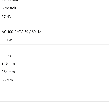
6 měsíců
37 dB
AC 100-240V, 50 / 60 Hz
310 W
3.5 kg
349 mm
264 mm
88 mm