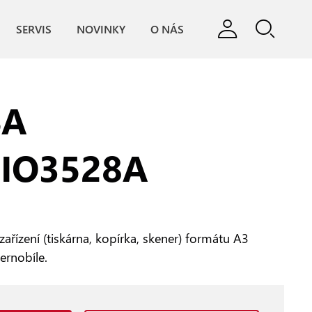
SERVIS
NOVINKY
O NÁS
BA
IO3528A
zařízení (tiskárna, kopírka, skener) formátu A3
černobíle.