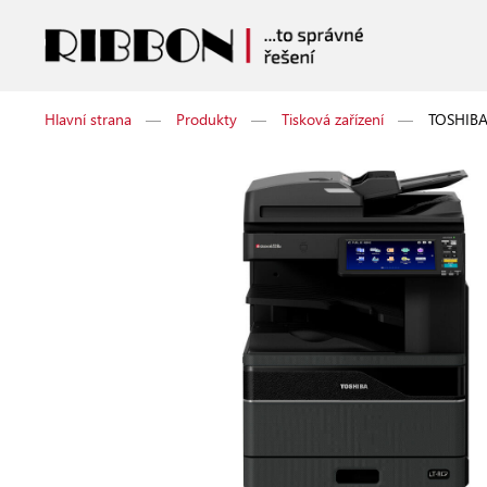
Hlavní strana
—
Produkty
—
Tisková zařízení
—
TOSHIBA