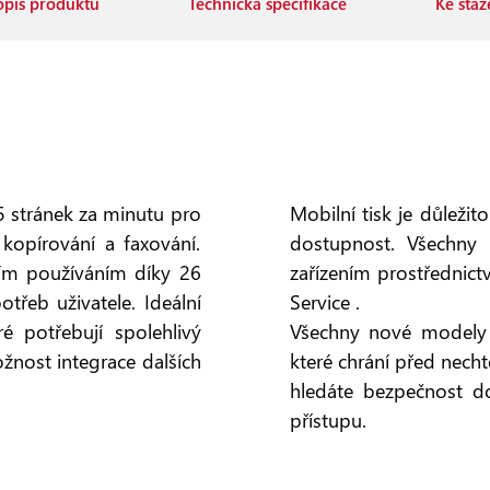
opis produktu
Technická specifikace
Ke staž
5 stránek za minutu pro
Mobilní tisk je důleži
kopírování a faxování.
dostupnost. Všechny
ním používáním díky 26
zařízením prostřednict
otřeb uživatele. Ideální
Service .
é potřebují spolehlivý
Všechny nové modely e
žnost integrace dalších
které chrání před nech
hledáte bezpečnost d
přístupu.