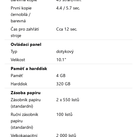
První kopie
4.4 / 5.7 sec.
černobílá /
barevná
Čas pro zahřátí
Cca 12 sec.
stroje
Ovládací panel
Typ
dotykový
Velikost
10.1"
Paměť a harddisk
Paměť
4 GB
Harddisk
320 GB
Zásoba papíru
Zásobník papíru
2 x 550 listů
(standardní)
Ruční zásobník
100 listů
papíru
(standardní)
Velkokapacitní
2 000 listů