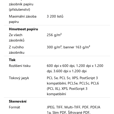
zásobník papíru
(příslušenství)
Maximální zásoba
3 200 listů
papíru
Hmotnost papíru
Ze všech
256 g/m²
zásobníků
Z ručního
300 g/m², banner 163 g/m²
zásobníku
Tisk
Rozlišení tisku
600 dpi x 600 dpi, 1.200 dpi x 1.200
dpi, 3.600 dpi x 1.200 dpi
Tiskový jazyk
PCL 5e, PCL 5c, XPS, PostScript 3
kompatibilní, PCL5e, PCL5c, PCL6
(PCL XL), XPS, PostScript 3
kompatibilní
Skenování
Formát
JPEG, TIFF, Multi-TIFF, PDF, PDF/A
1a, Slim PDF, Šifrované PDF,