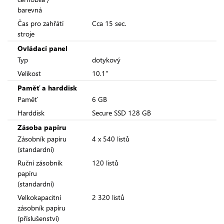
barevná
Čas pro zahřátí
Cca 15 sec.
stroje
Ovládací panel
Typ
dotykový
Velikost
10.1"
Paměť a harddisk
Paměť
6 GB
Harddisk
Secure SSD 128 GB
Zásoba papíru
Zásobník papíru
4 x 540 listů
(standardní)
Ruční zásobník
120 listů
papíru
(standardní)
Velkokapacitní
2 320 listů
zásobník papíru
(příslušenství)