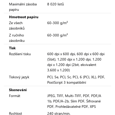
Maximální zásoba
8 020 listů
papíru
Hmotnost papíru
Ze všech
60-300 g/m²
zásobníků
Z ručního
60-300 g/m²
zásobníku
Tisk
Rozlišení tisku
600 dpi x 600 dpi, 600 dpi x 600 dpi
(5bit), 1.200 dpi x 1.200 dpi, 1.200
dpi x 1.200 dpi (2bit, ekvivalent
3.600 x 1.200)
Tiskový jazyk
PCL 5e, PCL 5c, PCL 6 (PCL XL), PDF,
PostScript 3 kompatibilní
Skenování
Formát
JPEG, TIFF, Multi-TIFF, PDF, PDF/A
1b, PDF/A-2b, Slim PDF, Šifrované
PDF, Prohledávatelné PDF, XPS
Rychlost
240 stran/min.