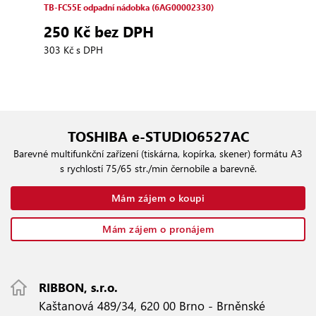
TB‑FC55E odpadní nádobka (6AG00002330)
T‑FC
(6AK
250 Kč bez DPH
7 
303 Kč s DPH
9 50
TOSHIBA e-STUDIO6527AC
Barevné multifunkční zařízení (tiskárna, kopírka, skener) formátu A3
s rychlostí 75/65 str./min černobíle a barevně.
Mám zájem o koupi
Mám zájem o pronájem
RIBBON, s.r.o.
Kaštanová 489/34, 620 00 Brno - Brněnské